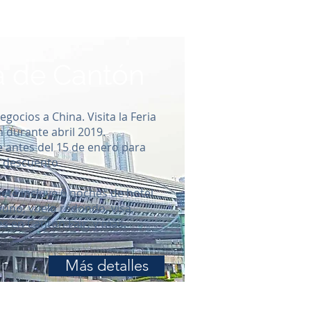
ria de Cantón
egocios a China. Visita la Feria
 durante abril 2019.
e antes del 15 de enero para
n descuento.
ete incluye 6 noches de hotel
uno, vuelo redondo, visa,
es en Canton Fair, y más.
Más detalles