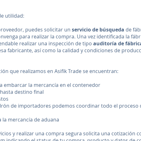
e utilidad:
 proveedor, puedes solicitar un
servicio de búsqueda
de fábr
venga para realizar la compra. Una vez identificada la fábr
endable realizar una
inspección
de tipo
auditoría de fábric
esa fabricante, así como la calidad y condiciones de produc
ción que realizamos en Asifik Trade se encuentran:
a embarcar la mercancía en el contenedor
hasta destino final
stos
padrón de importadores podemos coordinar todo el proceso
da la mercancía de aduana
cios y realizar una compra segura solicita una cotización 
om
indicando el status de tu compra, producto y datos de 