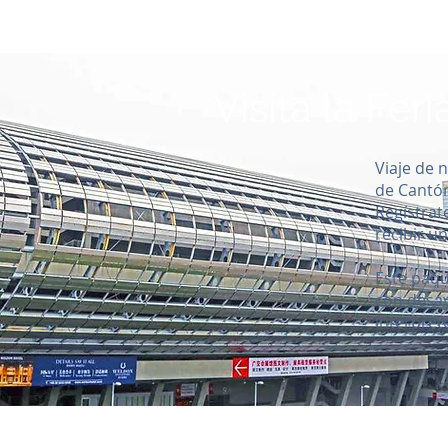
Visita la Fe
Viaje de n
de Cantón
Regístrat
recibir u
Este paqu
con desay
interpret