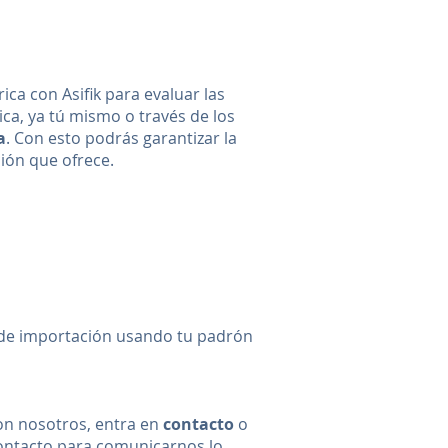
ica con Asifik para evaluar las
ica, ya tú mismo o través de los
a
. Con esto podrás garantizar la
ción que ofrece.
 de importación usando tu padrón
con nosotros, entra en
contacto
o
contacto para comunicarnos lo