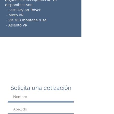
disponibles son:
- Last Day on Tower
- Moto VR
- VR 360 montaña rusa
- Asiento VR
Solicita una cotización