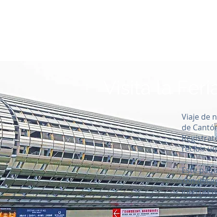
Visita la Fe
Viaje de n
de Cantón
Regístrat
recibir u
Este paqu
con desay
interpret