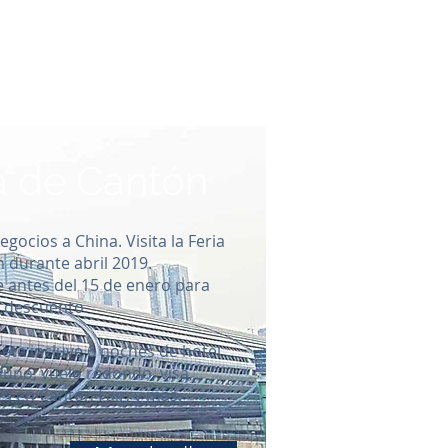
ria de Cantón
egocios a China. Visita la Feria
 durante abril 2019.
e antes del 15 de enero para
n descuento.
ete incluye 6 noches de hotel
uno, vuelo redondo, visa,
es en Canton Fair, y más.